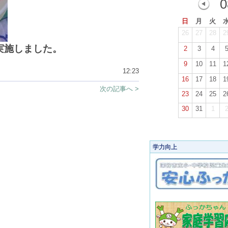
0
日
月
火
26
27
28
2
実施しました。
2
3
4
9
10
11
1
12:23
16
17
18
1
次の記事へ >
23
24
25
2
30
31
1
学力向上