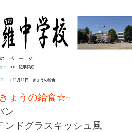
の ペ ー ジ
ュー
>> 記事詳細
/11
11月11日 きょうの給食
きょうの給食☆
パン
テンドグラスキッシュ風