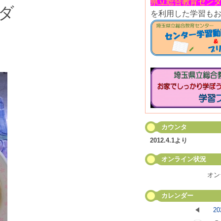
県立総合教育センタ
ダ
を利用した学習も
カウンタ
2012.4.1より
オンライン状況
オン
カレンダー
20