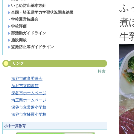
ふ
いじめ防止基本方針
全国・埼玉県学力学習状況調査結果
煮
学校運営協議会
学校評価
部活動ガイドライン
牛
施設開放
盗撮防止等ガイドライン
リンク
検索
深谷市教育委員会
深谷市立図書館
深谷市ホームページ
埼玉県ホームページ
深谷市立常盤小学校
深谷市立幡羅小学校
小中一貫教育