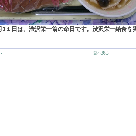
月1１日は、渋沢栄一翁の命日です。渋沢栄一給食を
へ
一覧へ戻る