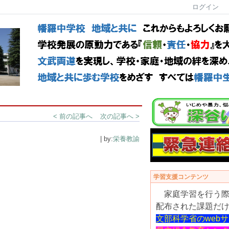
ログイン
< 前の記事へ
次の記事へ >
| by:
栄養教諭
学習支援コンテンツ
家庭学習を行う際
配布された課題だ
文部科学省のweb