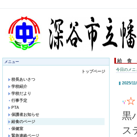
給 食 
メニュー
今日のメニ
トップページ
校長あいさつ
2025/11
学校紹介
学校だより
☆
行事予定
PTA
黒
保護者お知らせ
給食のページ
ス
保健室
緊急連絡ページ