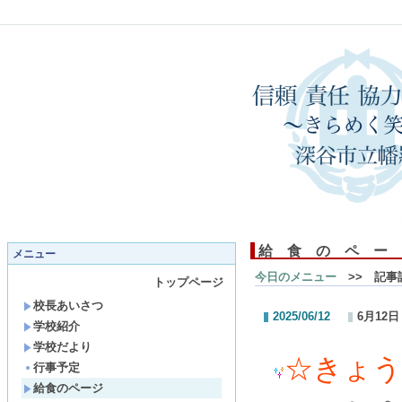
給 食 の ペ ー 
メニュー
今日のメニュー
>> 記事
トップページ
校長あいさつ
2025/06/12
6月12
学校紹介
学校だより
☆
きょう
行事予定
給食のページ