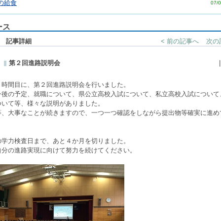
の給食
07/0
ース
 記事詳細
< 前の記事へ
次の
第２回進路説明会
６時間目に、第２回進路説明会を行いました。
今後の予定、就職について、県公立高校入試について、私立高校入試について
ついて等、様々な説明がありました。
等、大事なことが続きますので、一つ一つ確認をしながら提出物等確実に進め
。
の学力検査日まで、あと４か月を切りました。
自分の進路実現に向けて努力を続けてください。