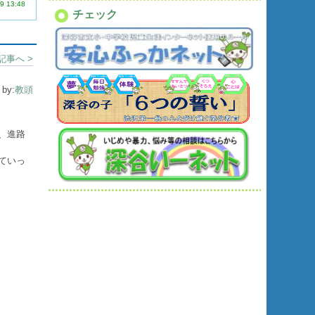
9 13:48
チェック
記事へ >
| by:
教頭
、進路
ていっ