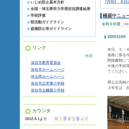
7月9日 今日
いじめ防止基本方針
全国・埼玉県学力学習状況調査結果
学校評価
幡羅中ニュ
部活動ガイドライン
令和８年度
>>
盗撮防止等ガイドライン
2025/11/05
リンク
本日、５・
進路に係る
検索
関係書類に
深谷市教育委員会
今後の手続
深谷市ホームページ
てください
埼玉県ホームページ
県公立高校
深谷市立常盤小学校
３年生は、
深谷市立幡羅小学校
カウンタ
2012.4.1より