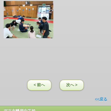
< 前へ
次へ >
<<戻る
深谷市幡羅中学校